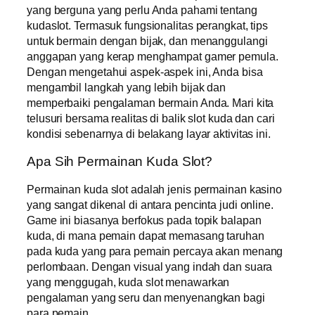
yang berguna yang perlu Anda pahami tentang
kudaslot. Termasuk fungsionalitas perangkat, tips
untuk bermain dengan bijak, dan menanggulangi
anggapan yang kerap menghampat gamer pemula.
Dengan mengetahui aspek-aspek ini, Anda bisa
mengambil langkah yang lebih bijak dan
memperbaiki pengalaman bermain Anda. Mari kita
telusuri bersama realitas di balik slot kuda dan cari
kondisi sebenarnya di belakang layar aktivitas ini.
Apa Sih Permainan Kuda Slot?
Permainan kuda slot adalah jenis permainan kasino
yang sangat dikenal di antara pencinta judi online.
Game ini biasanya berfokus pada topik balapan
kuda, di mana pemain dapat memasang taruhan
pada kuda yang para pemain percaya akan menang
perlombaan. Dengan visual yang indah dan suara
yang menggugah, kuda slot menawarkan
pengalaman yang seru dan menyenangkan bagi
para pemain.