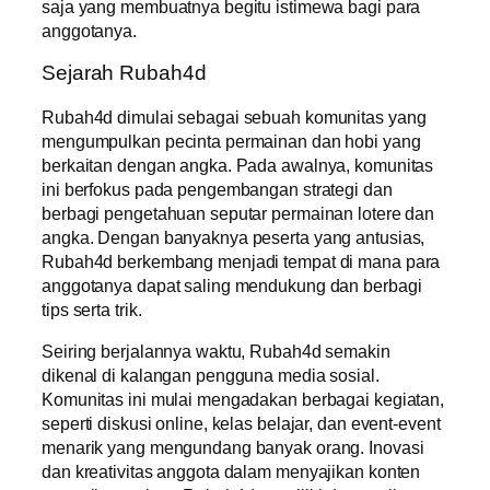
saja yang membuatnya begitu istimewa bagi para
anggotanya.
Sejarah Rubah4d
Rubah4d dimulai sebagai sebuah komunitas yang
mengumpulkan pecinta permainan dan hobi yang
berkaitan dengan angka. Pada awalnya, komunitas
ini berfokus pada pengembangan strategi dan
berbagi pengetahuan seputar permainan lotere dan
angka. Dengan banyaknya peserta yang antusias,
Rubah4d berkembang menjadi tempat di mana para
anggotanya dapat saling mendukung dan berbagi
tips serta trik.
Seiring berjalannya waktu, Rubah4d semakin
dikenal di kalangan pengguna media sosial.
Komunitas ini mulai mengadakan berbagai kegiatan,
seperti diskusi online, kelas belajar, dan event-event
menarik yang mengundang banyak orang. Inovasi
dan kreativitas anggota dalam menyajikan konten