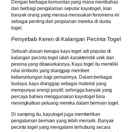
Dengan berbagai komunitas yang mana membahas
dan berbagi pengalaman seputar kayutogel, kian
banyak orang yang merasa merasakan fenomena ini
sebagai penting dari perjalanan mereka di dunia
togel.
Penyebab Keren di Kalangan Pecinta Togel
Sebuah alasan kenapa kayu togel adi popular di
kalangan pecinta togel ialah karakteristik unik dan
pesona yang ditawarkannya. Kayu togel itu memiliki
nilai simbolis yang dianggap memberi
keberuntungan bagi pemainnya. Dalam berbagai
budaya, kayu dianggap sebagai material yang
mempunyai energi positif, sehingga banyak yang
percaya bahwa menggunakan kayutogel bisa
meningkatkan peluang mereka dalam bermain togel.
Di samping itu, kayutogel juga memberikan
pengalaman bermain yang lebih menarik. Banyak
pecinta togel yang mengalami terhubung secara