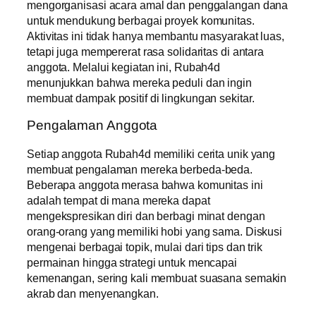
mengorganisasi acara amal dan penggalangan dana
untuk mendukung berbagai proyek komunitas.
Aktivitas ini tidak hanya membantu masyarakat luas,
tetapi juga mempererat rasa solidaritas di antara
anggota. Melalui kegiatan ini, Rubah4d
menunjukkan bahwa mereka peduli dan ingin
membuat dampak positif di lingkungan sekitar.
Pengalaman Anggota
Setiap anggota Rubah4d memiliki cerita unik yang
membuat pengalaman mereka berbeda-beda.
Beberapa anggota merasa bahwa komunitas ini
adalah tempat di mana mereka dapat
mengekspresikan diri dan berbagi minat dengan
orang-orang yang memiliki hobi yang sama. Diskusi
mengenai berbagai topik, mulai dari tips dan trik
permainan hingga strategi untuk mencapai
kemenangan, sering kali membuat suasana semakin
akrab dan menyenangkan.