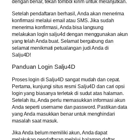
dengan benar, tekan tombol kirim untuk melanjutkan.
Setelah pendaftaran berhasil, Anda akan menerima
konfirmasi melalui email atau SMS. Jika sudah
menerima konfirmasi, Anda bisa langsung
melakukan login salju4d dengan menggunakan akun
yang telah Anda buat. Selamat bergabung dan
selamat menikmati petualangan judi Anda di
Salju4D!
Panduan Login Salju4D
Proses login di Salju4D sangat mudah dan cepat.
Pertama, kunjungi situs resmi Salju4D dan cari opsi
login yang biasanya terletak di sudut atas halaman.
Setelah itu, Anda perlu memasukkan informasi akun
Anda seperti username dan password. Pastikan data
yang Anda masukkan benar untuk menghindari
masalah saat masuk.
Jika Anda belum memiliki akun, Anda dapat
melakukan pendaftaran melalui halaman daftar