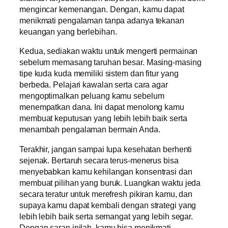
mengincar kemenangan. Dengan, kamu dapat
menikmati pengalaman tanpa adanya tekanan
keuangan yang berlebihan.
Kedua, sediakan waktu untuk mengerti permainan
sebelum memasang taruhan besar. Masing-masing
tipe kuda kuda memiliki sistem dan fitur yang
berbeda. Pelajari kawalan serta cara agar
mengoptimalkan peluang kamu sebelum
menempatkan dana. Ini dapat menolong kamu
membuat keputusan yang lebih lebih baik serta
menambah pengalaman bermain Anda.
Terakhir, jangan sampai lupa kesehatan berhenti
sejenak. Bertaruh secara terus-menerus bisa
menyebabkan kamu kehilangan konsentrasi dan
membuat pilihan yang buruk. Luangkan waktu jeda
secara teratur untuk merefresh pikiran kamu, dan
supaya kamu dapat kembali dengan strategi yang
lebih lebih baik serta semangat yang lebih segar.
Dengan saran inilah, kamu bisa menikmati