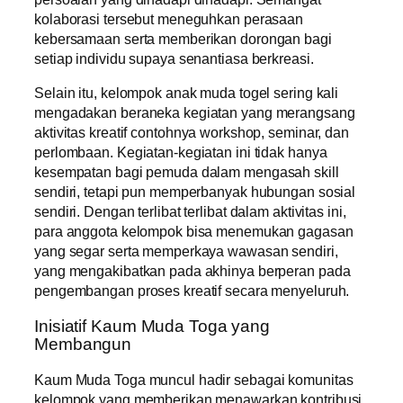
kolaborasi tersebut meneguhkan perasaan
kebersamaan serta memberikan dorongan bagi
setiap individu supaya senantiasa berkreasi.
Selain itu, kelompok anak muda togel sering kali
mengadakan beraneka kegiatan yang merangsang
aktivitas kreatif contohnya workshop, seminar, dan
perlombaan. Kegiatan-kegiatan ini tidak hanya
kesempatan bagi pemuda dalam mengasah skill
sendiri, tetapi pun memperbanyak hubungan sosial
sendiri. Dengan terlibat terlibat dalam aktivitas ini,
para anggota kelompok bisa menemukan gagasan
yang segar serta memperkaya wawasan sendiri,
yang mengakibatkan pada akhinya berperan pada
pengembangan proses kreatif secara menyeluruh.
Inisiatif Kaum Muda Toga yang
Membangun
Kaum Muda Toga muncul hadir sebagai komunitas
kelompok yang memberikan menawarkan kontribusi