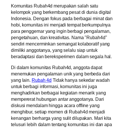
Komunitas Rubah4d merupakan salah satu
kelompok yang berkembang pesat di dunia digital
Indonesia. Dengan fokus pada berbagai minat dan
hobi, komunitas ini menjadi tempat berkumpulnya
para penggemar yang ingin berbagi pengalaman,
pengetahuan, dan kreativitas. Nama "Rubah4d"
sendiri mencerminkan semangat kolaboratif yang
dimiliki anggotanya, yang selalu siap untuk
beradaptasi dan bereksperimen dalam segala hal.
Di dalam komunitas Rubah4d, anggota dapat
menemukan pengalaman unik yang berbeda dari
yang lain.
Rubah 4d
Tidak hanya sekedar wadah
untuk berbagi informasi, komunitas ini juga
menghadirkan berbagai kegiatan menarik yang
mempererat hubungan antar anggotanya. Dari
diskusi mendalam hingga acara offline yang
menghibur, setiap momen di Rubah4d menjadi
kenangan berharga yang sulit dilupakan. Mari kita
telusuri lebih dalam tentang komunitas ini dan apa