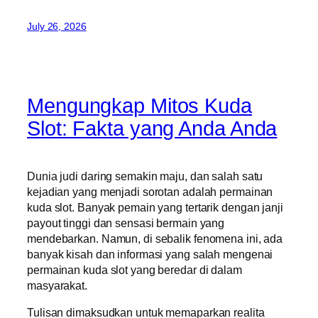
July 26, 2026
Mengungkap Mitos Kuda
Slot: Fakta yang Anda Anda
Dunia judi daring semakin maju, dan salah satu
kejadian yang menjadi sorotan adalah permainan
kuda slot. Banyak pemain yang tertarik dengan janji
payout tinggi dan sensasi bermain yang
mendebarkan. Namun, di sebalik fenomena ini, ada
banyak kisah dan informasi yang salah mengenai
permainan kuda slot yang beredar di dalam
masyarakat.
Tulisan dimaksudkan untuk memaparkan realita