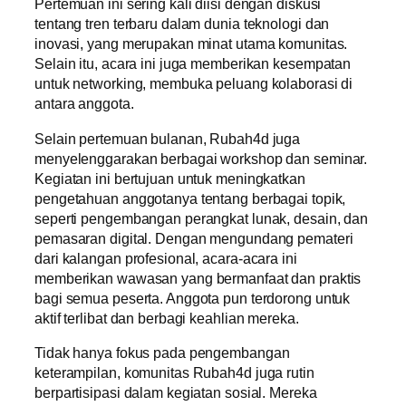
Pertemuan ini sering kali diisi dengan diskusi
tentang tren terbaru dalam dunia teknologi dan
inovasi, yang merupakan minat utama komunitas.
Selain itu, acara ini juga memberikan kesempatan
untuk networking, membuka peluang kolaborasi di
antara anggota.
Selain pertemuan bulanan, Rubah4d juga
menyelenggarakan berbagai workshop dan seminar.
Kegiatan ini bertujuan untuk meningkatkan
pengetahuan anggotanya tentang berbagai topik,
seperti pengembangan perangkat lunak, desain, dan
pemasaran digital. Dengan mengundang pemateri
dari kalangan profesional, acara-acara ini
memberikan wawasan yang bermanfaat dan praktis
bagi semua peserta. Anggota pun terdorong untuk
aktif terlibat dan berbagi keahlian mereka.
Tidak hanya fokus pada pengembangan
keterampilan, komunitas Rubah4d juga rutin
berpartisipasi dalam kegiatan sosial. Mereka