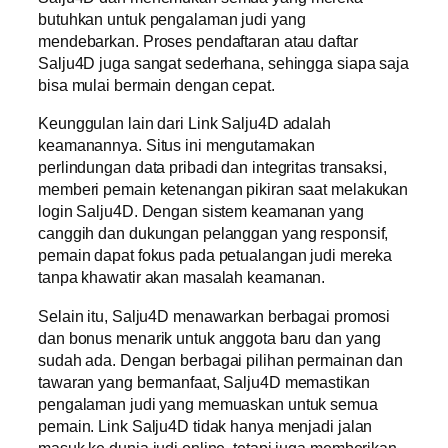
butuhkan untuk pengalaman judi yang
mendebarkan. Proses pendaftaran atau daftar
Salju4D juga sangat sederhana, sehingga siapa saja
bisa mulai bermain dengan cepat.
Keunggulan lain dari Link Salju4D adalah
keamanannya. Situs ini mengutamakan
perlindungan data pribadi dan integritas transaksi,
memberi pemain ketenangan pikiran saat melakukan
login Salju4D. Dengan sistem keamanan yang
canggih dan dukungan pelanggan yang responsif,
pemain dapat fokus pada petualangan judi mereka
tanpa khawatir akan masalah keamanan.
Selain itu, Salju4D menawarkan berbagai promosi
dan bonus menarik untuk anggota baru dan yang
sudah ada. Dengan berbagai pilihan permainan dan
tawaran yang bermanfaat, Salju4D memastikan
pengalaman judi yang memuaskan untuk semua
pemain. Link Salju4D tidak hanya menjadi jalan
masuk ke dunia judi online, tetapi juga memberikan