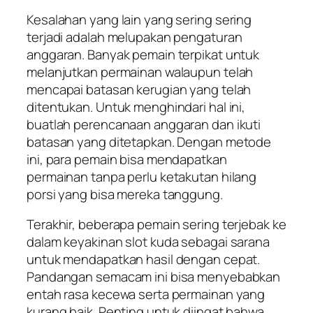
Kesalahan yang lain yang sering sering
terjadi adalah melupakan pengaturan
anggaran. Banyak pemain terpikat untuk
melanjutkan permainan walaupun telah
mencapai batasan kerugian yang telah
ditentukan. Untuk menghindari hal ini,
buatlah perencanaan anggaran dan ikuti
batasan yang ditetapkan. Dengan metode
ini, para pemain bisa mendapatkan
permainan tanpa perlu ketakutan hilang
porsi yang bisa mereka tanggung.
Terakhir, beberapa pemain sering terjebak ke
dalam keyakinan slot kuda sebagai sarana
untuk mendapatkan hasil dengan cepat.
Pandangan semacam ini bisa menyebabkan
entah rasa kecewa serta permainan yang
kurang baik. Penting untuk diingat bahwa