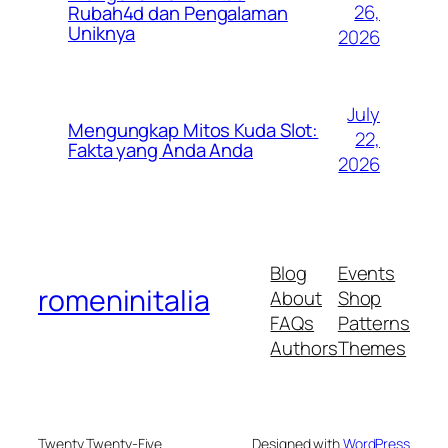
26,
Rubah4d dan Pengalaman
Uniknya
2026
July
Mengungkap Mitos Kuda Slot:
22,
Fakta yang Anda Anda
2026
Blog
Events
romeninitalia
About
Shop
FAQs
Patterns
Authors
Themes
Twenty Twenty-Five
Designed with
WordPress