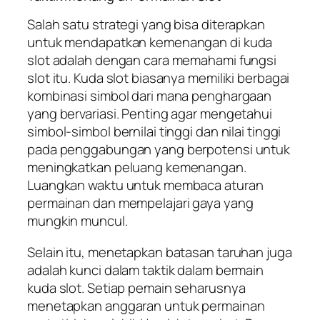
Salah satu strategi yang bisa diterapkan
untuk mendapatkan kemenangan di kuda
slot adalah dengan cara memahami fungsi
slot itu. Kuda slot biasanya memiliki berbagai
kombinasi simbol dari mana penghargaan
yang bervariasi. Penting agar mengetahui
simbol-simbol bernilai tinggi dan nilai tinggi
pada penggabungan yang berpotensi untuk
meningkatkan peluang kemenangan.
Luangkan waktu untuk membaca aturan
permainan dan mempelajari gaya yang
mungkin muncul.
Selain itu, menetapkan batasan taruhan juga
adalah kunci dalam taktik dalam bermain
kuda slot. Setiap pemain seharusnya
menetapkan anggaran untuk permainan