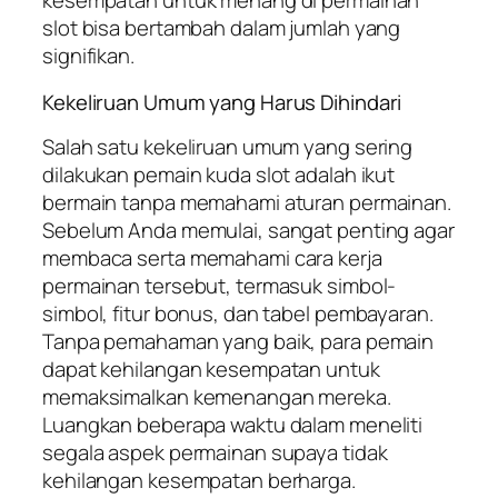
kesempatan untuk menang di permainan
slot bisa bertambah dalam jumlah yang
signifikan.
Kekeliruan Umum yang Harus Dihindari
Salah satu kekeliruan umum yang sering
dilakukan pemain kuda slot adalah ikut
bermain tanpa memahami aturan permainan.
Sebelum Anda memulai, sangat penting agar
membaca serta memahami cara kerja
permainan tersebut, termasuk simbol-
simbol, fitur bonus, dan tabel pembayaran.
Tanpa pemahaman yang baik, para pemain
dapat kehilangan kesempatan untuk
memaksimalkan kemenangan mereka.
Luangkan beberapa waktu dalam meneliti
segala aspek permainan supaya tidak
kehilangan kesempatan berharga.