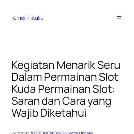
Skip
to
romeninitalia
content
Kegiatan Menarik Seru
Dalam Permainan Slot
Kuda Permainan Slot:
Saran dan Cara yang
Wajib Diketahui
Written by
fOT8EJXjf0m8ov5
in
Berita Update