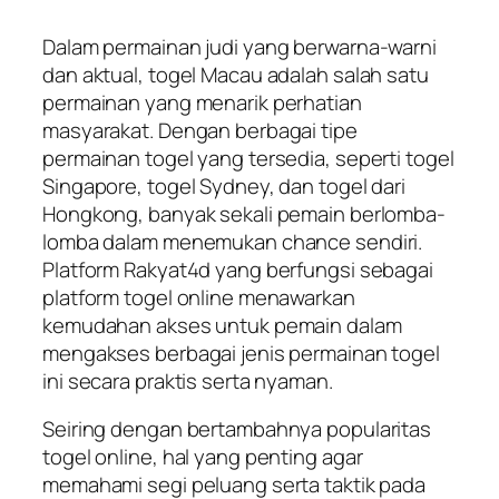
Dalam permainan judi yang berwarna-warni
dan aktual, togel Macau adalah salah satu
permainan yang menarik perhatian
masyarakat. Dengan berbagai tipe
permainan togel yang tersedia, seperti togel
Singapore, togel Sydney, dan togel dari
Hongkong, banyak sekali pemain berlomba-
lomba dalam menemukan chance sendiri.
Platform Rakyat4d yang berfungsi sebagai
platform togel online menawarkan
kemudahan akses untuk pemain dalam
mengakses berbagai jenis permainan togel
ini secara praktis serta nyaman.
Seiring dengan bertambahnya popularitas
togel online, hal yang penting agar
memahami segi peluang serta taktik pada