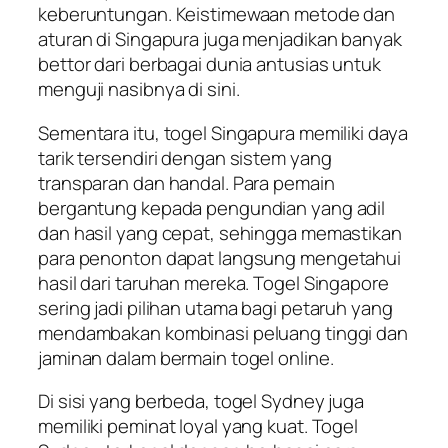
keberuntungan. Keistimewaan metode dan
aturan di Singapura juga menjadikan banyak
bettor dari berbagai dunia antusias untuk
menguji nasibnya di sini.
Sementara itu, togel Singapura memiliki daya
tarik tersendiri dengan sistem yang
transparan dan handal. Para pemain
bergantung kepada pengundian yang adil
dan hasil yang cepat, sehingga memastikan
para penonton dapat langsung mengetahui
hasil dari taruhan mereka. Togel Singapore
sering jadi pilihan utama bagi petaruh yang
mendambakan kombinasi peluang tinggi dan
jaminan dalam bermain togel online.
Di sisi yang berbeda, togel Sydney juga
memiliki peminat loyal yang kuat. Togel