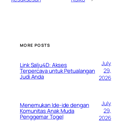
MORE POSTS
July
Link Salju4D: Akses
29,
Terpercaya untuk Petualangan
Judi Anda
2026
July
Menemukan Ide-ide dengan
29,
Komunitas Anak Muda
Penggemar Togel
2026