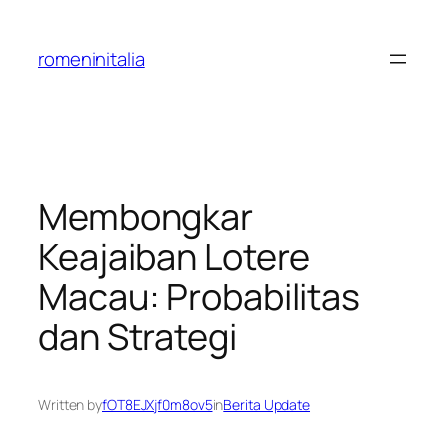
Skip
to
romeninitalia
content
Membongkar
Keajaiban Lotere
Macau: Probabilitas
dan Strategi
Written by
fOT8EJXjf0m8ov5
in
Berita Update