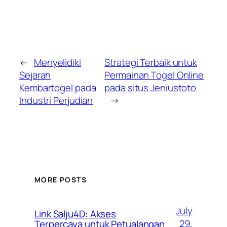
←
Menyelidiki
Strategi Terbaik untuk
Sejarah
Permainan Togel Online
Kembartogel pada
pada situs Jeniustoto
Industri Perjudian
→
MORE POSTS
July
Link Salju4D: Akses
29,
Terpercaya untuk Petualangan