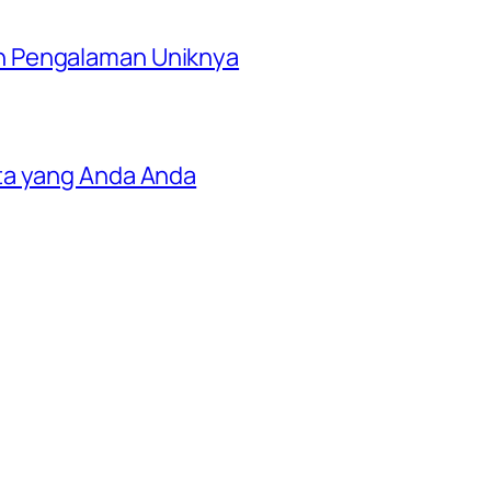
n Pengalaman Uniknya
ta yang Anda Anda