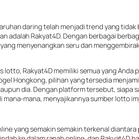
aruhan daring telah menjadi trend yang tidak 
an adalah Rakyat4D. Dengan berbagai berbagai
 yang menyenangkan seru dan menggembiraka
 lotto, Rakyat4D memiliki semua yang Anda pe
togel Hongkong, pilihan yang tersedia menjam
maupun dia. Dengan platform tersebut, siapa
i mana-mana, menyajikannya sumber lotto impia
ne yang semakin semakin terkenal diantara pub
indah ke dalam ranah online, dan Rakyat4D ha