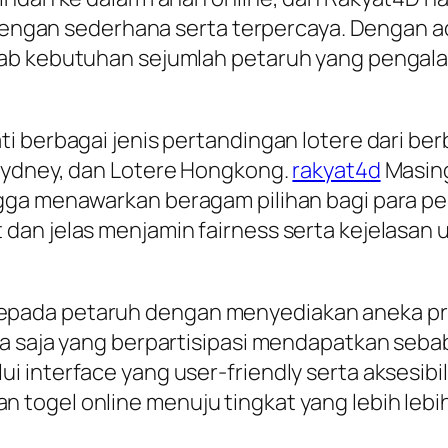
uh dengan sederhana serta terpercaya. Deng
wab kebutuhan sejumlah petaruh yang penga
i berbagai jenis pertandingan lotere dari ber
Sydney, dan Lotere Hongkong.
rakyat4d
Masing
ga menawarkan beragam pilihan bagi para pema
dan jelas menjamin fairness serta kejelasan
pada petaruh dengan menyediakan aneka pro
pa saja yang berpartisipasi mendapatkan seb
 interface yang user-friendly serta aksesibil
ogel online menuju tingkat yang lebih lebih 