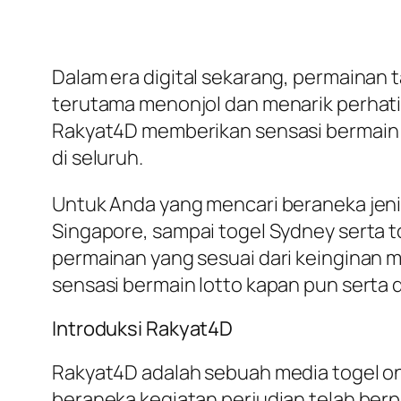
Dalam era digital sekarang, permainan t
terutama menonjol dan menarik perhati
Rakyat4D memberikan sensasi bermain
di seluruh.
Untuk Anda yang mencari beraneka jenis
Singapore, sampai togel Sydney serta 
permainan yang sesuai dari keinginan 
sensasi bermain lotto kapan pun serta d
Introduksi Rakyat4D
Rakyat4D adalah sebuah media togel onli
beraneka kegiatan perjudian telah berp