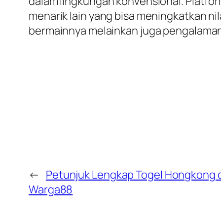
dalam lingkungan konvensional. Platfor
menarik lain yang bisa meningkatkan ni
bermainnya melainkan juga pengalaman
←
Petunjuk Lengkap Togel Hongkong d
Warga88