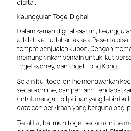
digital.
Keunggulan Togel Digital
Dalam zaman digital saat ini, keunggul
adalah kemudahan akses. Peserta bisa 
tempat penjualan kupon. Dengan memanf
memungkinkan pemain untuk ikut bersain
togel sydney, dan togel Hong Kong.
Selain itu, togel online menawarkan ke
secara online, dan pemain mendapatkan 
untuk mengambil pilihan yang lebih baik 
data dan perkiraan yang berguna bagi
Terakhir, bermain togel secara online 