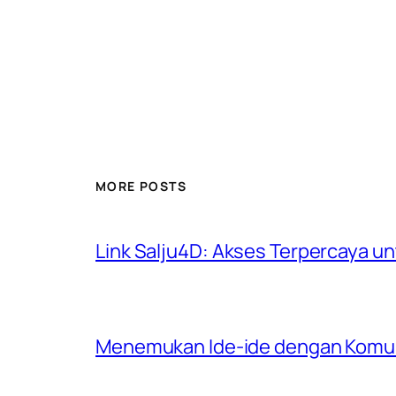
MORE POSTS
Link Salju4D: Akses Terpercaya u
Menemukan Ide-ide dengan Komu