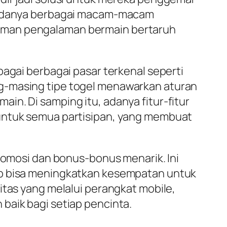
an adanya berbagai macam-macam
laman pengalaman bermain bertaruh
bagai berbagai pasar terkenal seperti
-masing tipe togel menawarkan aturan
in. Di samping itu, adanya fitur-fitur
 untuk semua partisipan, yang membuat
mosi dan bonus-bonus menarik. Ini
ab bisa meningkatkan kesempatan untuk
itas yang melalui perangkat mobile,
baik bagi setiap pencinta.