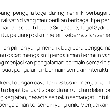
ng, penggila togel daring memiliki berbagai p
ah rakyat4d yang memberikan berbagai tipe pe
mainan seperti lotere Singapore, togel Sydn
 itu, peluang dalam meraih keberhasilan semak
ihan pilihan yang menarik bagi para penggem
cau dapat mengalami pengalaman bermain yang 
ng menjadikan pengalaman bermain semakin s
mbuat pengalaman bermain semakin interaktif 
ikenal dengan daya tarik. Situs ini menjadikan
erta dapat berpartisipasi dalam undian dala
ng kegiatan, peserta semakin semangat untuk 
pengalaman tersendiri yang unik, Menjadikann