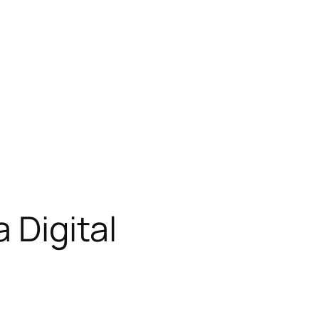
a Digital