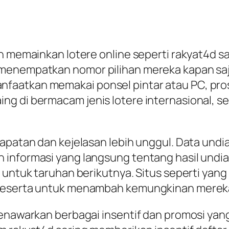
an memainkan lotere online seperti rakyat4d 
menempatkan nomor pilihan mereka kapan saja
aatkan memakai ponsel pintar atau PC, prose
g di bermacam jenis lotere internasional, se
capatan dan kejelasan lebih unggul. Data undi
informasi yang langsung tentang hasil undia
untuk taruhan berikutnya. Situs seperti yang r
 peserta untuk menambah kemungkinan merek
menawarkan berbagai insentif dan promosi yang