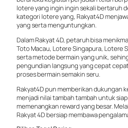
lotere yang ingin ingin sekali bertar
kategori lotere yang, Rakyat4D menja
yang serta menguntungkan.
Dalam Rakyat 4D, petaruh bisa menikmat
Toto Macau, Lotere Singapura, Lotere 
serta metode bermain yang unik, sehing
pengundian langsung yang cepat cepat 
proses bermain semakin seru.
Rakyat4D pun memberikan dukungan ke
menjadi nilai tambah tambah untuk sia
memenangkan reward yang besar. Melalui
Rakyat 4D bersiap membawa pengalaman t