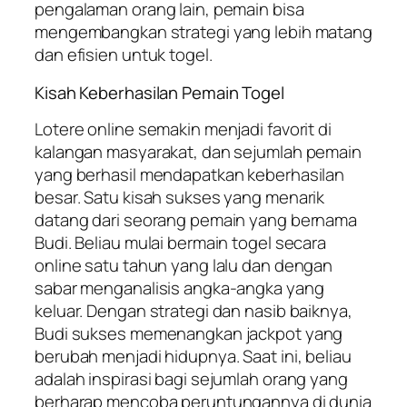
pengalaman orang lain, pemain bisa
mengembangkan strategi yang lebih matang
dan efisien untuk togel.
Kisah Keberhasilan Pemain Togel
Lotere online semakin menjadi favorit di
kalangan masyarakat, dan sejumlah pemain
yang berhasil mendapatkan keberhasilan
besar. Satu kisah sukses yang menarik
datang dari seorang pemain yang bernama
Budi. Beliau mulai bermain togel secara
online satu tahun yang lalu dan dengan
sabar menganalisis angka-angka yang
keluar. Dengan strategi dan nasib baiknya,
Budi sukses memenangkan jackpot yang
berubah menjadi hidupnya. Saat ini, beliau
adalah inspirasi bagi sejumlah orang yang
berharap mencoba peruntungannya di dunia