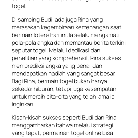
togel.
Di samping Budi, ada juga Rina yang
merasakan kegembiraan kemenangan saat
bermain lotere hari ini. Ia selalu mengamati
pola-pola angka dan memantau berita terkini
seputar togel. Melalui dedikasi dan
penelitian yang komprehensif, Rina sukses
memprediksi angka yang benar dan
mendapatkan hadiah yang sangat besar.
Bagi Rina, bermain togel bukan hanya
sekedar hiburan, tetapi juga kesempatan
untuk meraih cita-cita yang telah lama ia
inginkan.
Kisah-kisah sukses seperti Budi dan Rina
menggambarkan bahwa melalui strategi
yang tepat, permainan togel online bisa