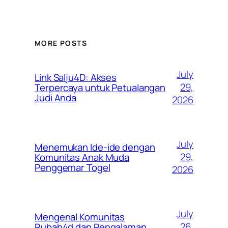
MORE POSTS
July
Link Salju4D: Akses
29,
Terpercaya untuk Petualangan
Judi Anda
2026
July
Menemukan Ide-ide dengan
29,
Komunitas Anak Muda
Penggemar Togel
2026
July
Mengenal Komunitas
26,
Rubah4d dan Pengalaman