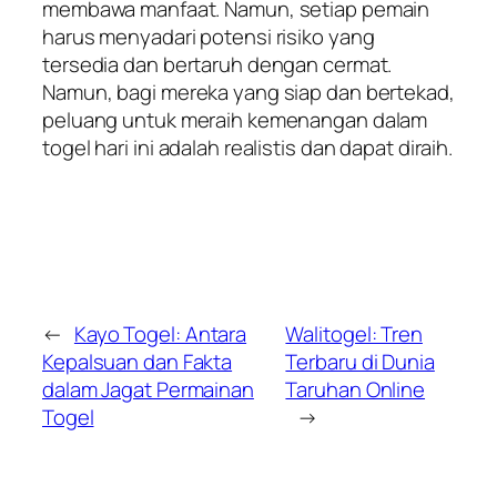
membawa manfaat. Namun, setiap pemain
harus menyadari potensi risiko yang
tersedia dan bertaruh dengan cermat.
Namun, bagi mereka yang siap dan bertekad,
peluang untuk meraih kemenangan dalam
togel hari ini adalah realistis dan dapat diraih.
←
Kayo Togel: Antara
Walitogel: Tren
Kepalsuan dan Fakta
Terbaru di Dunia
dalam Jagat Permainan
Taruhan Online
Togel
→