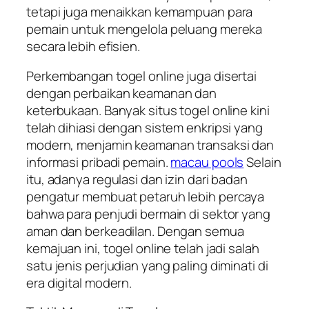
tetapi juga menaikkan kemampuan para
pemain untuk mengelola peluang mereka
secara lebih efisien.
Perkembangan togel online juga disertai
dengan perbaikan keamanan dan
keterbukaan. Banyak situs togel online kini
telah dihiasi dengan sistem enkripsi yang
modern, menjamin keamanan transaksi dan
informasi pribadi pemain.
macau pools
Selain
itu, adanya regulasi dan izin dari badan
pengatur membuat petaruh lebih percaya
bahwa para penjudi bermain di sektor yang
aman dan berkeadilan. Dengan semua
kemajuan ini, togel online telah jadi salah
satu jenis perjudian yang paling diminati di
era digital modern.