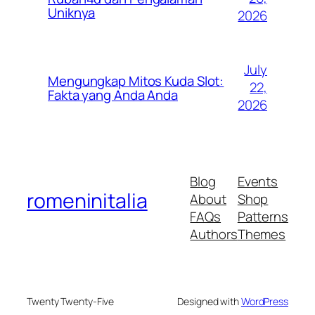
Uniknya
2026
July
Mengungkap Mitos Kuda Slot:
22,
Fakta yang Anda Anda
2026
Blog
Events
romeninitalia
About
Shop
FAQs
Patterns
Authors
Themes
Twenty Twenty-Five
Designed with
WordPress