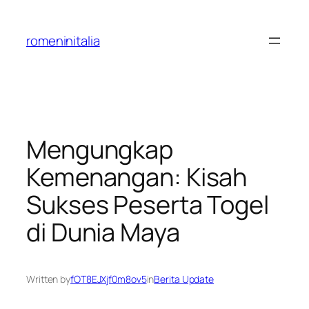
Skip
to
romeninitalia
content
Mengungkap
Kemenangan: Kisah
Sukses Peserta Togel
di Dunia Maya
Written by
fOT8EJXjf0m8ov5
in
Berita Update