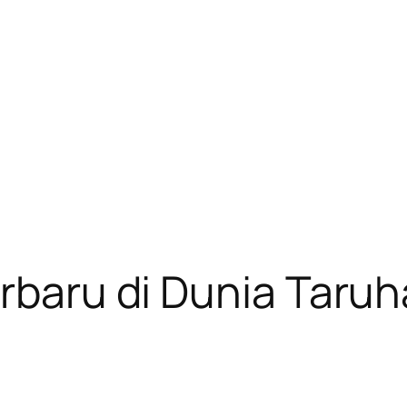
erbaru di Dunia Taru