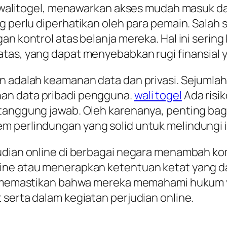
n walitogel, menawarkan akses mudah masuk dan
ng perlu diperhatikan oleh para pemain. Salah
n kontrol atas belanja mereka. Hal ini sering 
tas, yang dapat menyebabkan rugi finansial y
n adalah keamanan data dan privasi. Sejumlah 
an data pribadi pengguna.
wali togel
Ada risi
rtanggung jawab. Oleh karenanya, penting ba
m perlindungan yang solid untuk melindungi 
judian online di berbagai negara menambah ko
line atau menerapkan ketentuan ketat yang 
us memastikan bahwa mereka memahami hukum y
 serta dalam kegiatan perjudian online.