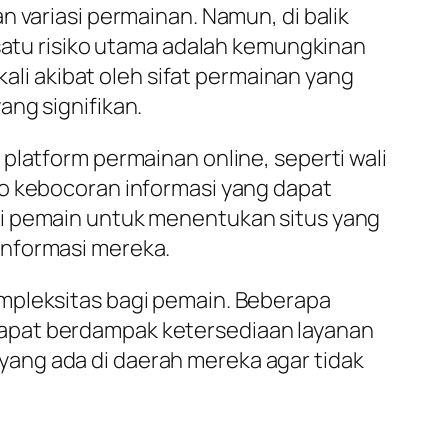
 variasi permainan. Namun, di balik
 satu risiko utama adalah kemungkinan
kali akibat oleh sifat permainan yang
ang signifikan.
platform permainan online, seperti wali
ko kebocoran informasi yang dapat
gi pemain untuk menentukan situs yang
informasi mereka.
mpleksitas bagi pemain. Beberapa
dapat berdampak ketersediaan layanan
ang ada di daerah mereka agar tidak