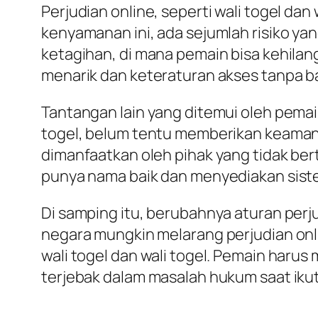
Perjudian online, seperti wali togel da
kenyamanan ini, ada sejumlah risiko ya
ketagihan, di mana pemain bisa kehilanga
menarik dan keteraturan akses tanpa ba
Tantangan lain yang ditemui oleh pemai
togel, belum tentu memberikan keaman
dimanfaatkan oleh pihak yang tidak be
punya nama baik dan menyediakan siste
Di samping itu, berubahnya aturan per
negara mungkin melarang perjudian on
wali togel dan wali togel. Pemain har
terjebak dalam masalah hukum saat ikut