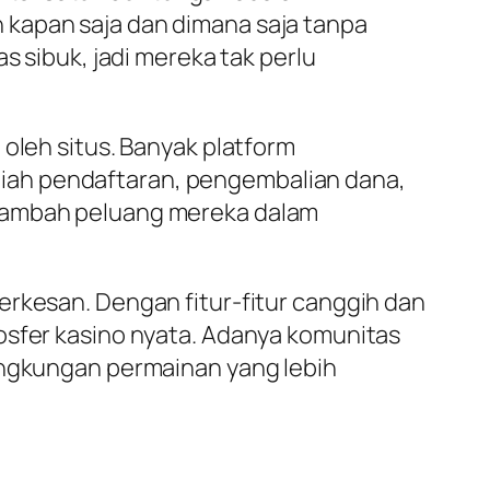
 kapan saja dan dimana saja tanpa
s sibuk, jadi mereka tak perlu
 oleh situs. Banyak platform
iah pendaftaran, pengembalian dana,
enambah peluang mereka dalam
erkesan. Dengan fitur-fitur canggih dan
osfer kasino nyata. Adanya komunitas
lingkungan permainan yang lebih