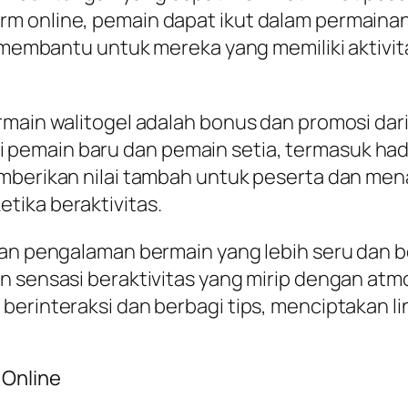
m online, pemain dapat ikut dalam permainan
t membantu untuk mereka yang memiliki aktivita
main walitogel adalah bonus dan promosi dari
pemain baru dan pemain setia, termasuk had
memberikan nilai tambah untuk peserta dan m
tika beraktivitas.
kan pengalaman bermain yang lebih seru dan b
n sensasi beraktivitas yang mirip dengan atm
berinteraksi dan berbagi tips, menciptakan 
 Online