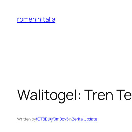
Skip
to
romeninitalia
content
Walitogel: Tren T
Written by
fOT8EJXjf0m8ov5
in
Berita Update