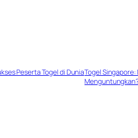
ses Peserta Togel di Dunia
Togel Singapore:
Menguntungkan