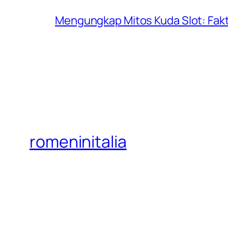
Mengungkap Mitos Kuda Slot: Fak
romeninitalia