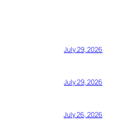
July 29, 2026
July 29, 2026
July 26, 2026